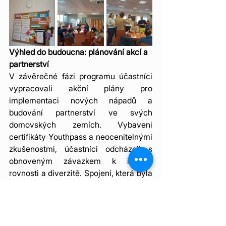
Výhled do budoucna: plánování akcí a 
partnerství
V závěrečné fázi programu účastníci 
vypracovali akční plány pro 
implementaci nových nápadů a 
budování partnerství ve svých 
domovských zemích. Vybaveni 
certifikáty Youthpass a neocenitelnými 
zkušenostmi, účastníci odcházeli s 
obnoveným závazkem k inkluzi, 
rovnosti a diverzitě. Spojení, která byla 
navázána, a lekce, které se účastníci 
naučili během těchto studijních 
návštěv, jistě budou mít dlouhodobý 
dopad, posouvající vpřed sdílenou vizi 