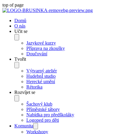
top of page
Domů
O nás
Učit se
Jazykové kurzy
Příprava na zkoušky
Doučování
Tvořit
Výtvarný ateliér
HudebnÍ studio
Herecké umění
Rétorika
Rozvíjet se
Šachový klub
Příměstské tábory
Nabídka pro předškoláky
Logoped pro děti
Komunita
Workshopy