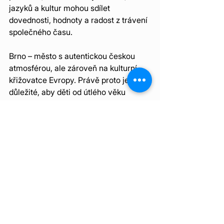
jazyků a kultur mohou sdílet 
dovednosti, hodnoty a radost z trávení 
společného času.
Brno – město s autentickou českou 
atmosférou, ale zároveň na kulturní 
křižovatce Evropy. Právě proto je tak 
důležité, aby děti od útlého věku 
chápaly, jak bohatý a zajímavý je svět 
kolem nás – a jak velkou hodnotu má 
setkávání, dialog, výměna zkušeností 
a vzájemné 
obohacování. Mnohojazyčná 
rozmanitá sobota je živým důkazem 
toho, že když vytváříme prostor pro 
otevřenost a respekt, nevyvíjí se 
jenom společenství, ale i každý 
jednotlivý člověk v něm. 