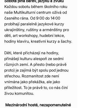
Sobota plná barev, jazyků a zvuků
Každou sobotu během školního roku 
naše Multikulturní centrum ožívá od 
časného rána. Od 9:00 do 14:00 
probíhají paralelně jazykové kurzy 
ukrajinštiny, ruštiny a arménštiny pro 
děti, art workshopy, hudební lekce, 
hodiny klavíru, kreativní kurzy a šachy.
Děti, které přicházejí na hodiny, 
přinášejí kulturu alespoň ze sedmi 
různých zemí. A přesto (nebo právě 
proto) je zajímá být spolu pod jednou 
střechou. Rozmanitost zde není 
vnímána jako překážka, ale jako 
příležitost. To je právě to, co nás činí 
živou komunitou.
 Mezinárodní hosté, nezapomenutelné 