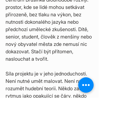
prostor, kde se lidé mohou setkávat 
přirozeně, bez tlaku na výkon, bez 
nutnosti dokonalého jazyka nebo 
předchozí umělecké zkušenosti. Dítě, 
senior, student, člověk z menšiny nebo 
nový obyvatel města zde nemusí nic 
dokazovat. Stačí být přítomen, 
naslouchat a tvořit.
Síla projektu je v jeho jednoduchosti. 
Není nutné umět malovat. Není nutné 
rozumět hudební teorii. Někdo zachytí 
rytmus jako opakující se čáry, někdo 
ticho jako prázdný prostor, někdo 
melodii jako barvu, která se pomalu 
rozlévá po papíře. Každý obraz je jiný 
- stejně jako každý člověk, který ho 
vytvořil.