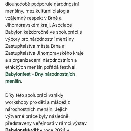
dlouhodobě podporuje národnostní 
menšiny, mezikulturní dialog a 
vzájemný respekt v Brně a 
Jihomoravském kraji. Asociace 
Babylon každoročně ve spolupráci s 
výbory pro národnostní menšiny 
Zastupitelstva města Brna a 
Zastupitelstva Jihomoravského kraje 
a s organizacemi národnostních a 
etnických menšin pořádá festival 
Babylonfest - Dny národnostních 
menšin
.
Díky této spolupráci vznikly 
workshopy pro děti a mládež z 
národnostních menšin. Jejich 
výtvarné práce byly následně 
představeny veřejnosti v rámci výstav 
Babylonská věž
 v roce 2024 v 