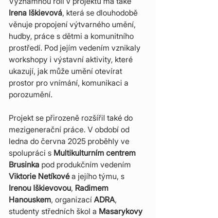
Významnou roli v projektu má také 
Irena Iškievová
, která se dlouhodobě 
věnuje propojení výtvarného umění, 
hudby, práce s dětmi a komunitního 
prostředí. Pod jejím vedením vznikaly 
workshopy i výstavní aktivity, které 
ukazují, jak může umění otevírat 
prostor pro vnímání, komunikaci a 
porozumění.
Projekt se přirozeně rozšířil také do 
mezigenerační práce. V období od 
ledna do června 2025 proběhly ve 
spolupráci s 
Multikulturním centrem 
Brusinka
 pod produkčním vedením 
Viktorie Netíkové
 a jejího týmu, s 
Irenou Iškievovou
, 
Radimem 
Hanouskem
, organizací 
ADRA
, 
studenty středních škol a 
Masarykovy 