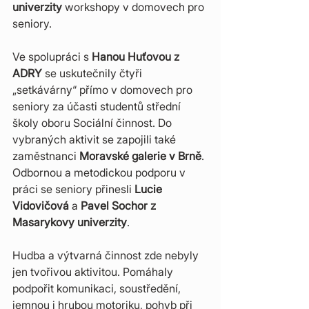
univerzity
 workshopy v domovech pro 
seniory.
Ve spolupráci s 
Hanou Huťovou z 
ADRY
 se uskutečnily čtyři 
„setkávárny“ přímo v domovech pro 
seniory za účasti studentů střední 
školy oboru Sociální činnost. Do 
vybraných aktivit se zapojili také 
zaměstnanci 
Moravské galerie v Brně
. 
Odbornou a metodickou podporu v 
práci se seniory přinesli 
Lucie 
Vidovičová
 a 
Pavel Sochor z 
Masarykovy univerzity
.
Hudba a výtvarná činnost zde nebyly 
jen tvořivou aktivitou. Pomáhaly 
podpořit komunikaci, soustředění, 
jemnou i hrubou motoriku, pohyb při 