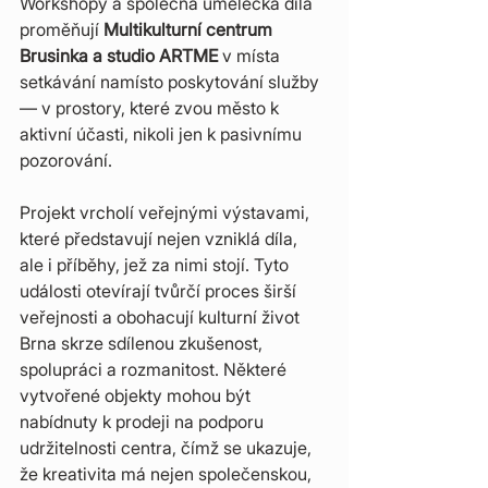
Workshopy a společná umělecká díla 
proměňují 
Multikulturní centrum 
Brusinka a studio ARTME
 v místa 
setkávání namísto poskytování služby 
— v prostory, které zvou město k 
aktivní účasti, nikoli jen k pasivnímu 
pozorování.
Projekt vrcholí veřejnými výstavami, 
které představují nejen vzniklá díla, 
ale i příběhy, jež za nimi stojí. Tyto 
události otevírají tvůrčí proces širší 
veřejnosti a obohacují kulturní život 
Brna skrze sdílenou zkušenost, 
spolupráci a rozmanitost. Některé 
vytvořené objekty mohou být 
nabídnuty k prodeji na podporu 
udržitelnosti centra, čímž se ukazuje, 
že kreativita má nejen společenskou, 