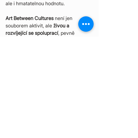
ale i hmatatelnou hodnotu.
Art Between Cultures 
není jen 
souborem aktivit, ale 
živou a 
rozvíjející se spoluprací
, pevně 
zakořeněnou v místním kontextu Brna. 
Odráží představu kultury jako něčeho 
participativního, inkluzivního a 
propojeného s každodenním 
městským životem — místa, kde 
kreativita podporuje wellbeing, 
udržitelnost získává konkrétní podobu 
a 
mezigenerační komunity se 
setkávají bez hranic
.